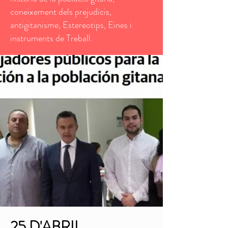
coneixement dels prejudicis,
antigitanisme, Estereotips, Eines i
instruments de Treball.
25 D'ABRIL