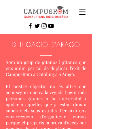
DELEGACIÓ D'ARAGÓ
Som un grup de gitanos i gitanes que
ens unim per tal de duplicar l'èxit de
CampusRom a Catalunya a Aragó.
El nostre objectiu no és altre que
aconseguir que cada vegada hagin més
persones gitanes a la Universitat i
ajudar a aquelles que ja estan dins a
superar els seus estudis. Per això ens
encarreguem d'organitzar cursos
perquè et preparis la prova d'accés per
a majors de 25 i 45 anys a Unizar.