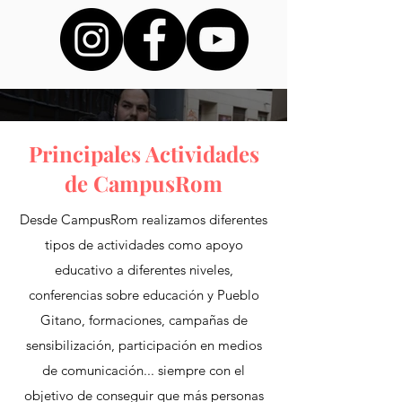
El antigitanismo: nuevo delito
de odio específico
Principales Actividades
de CampusRom
José Antonio Jiménez, policía
Desde CampusRom realizamos diferentes
nacional: "Hay que gitanizar la
tipos de actividades como apoyo
universidad, normalizar las
educativo a diferentes niveles,
Más noticias sobre CampusRom
conferencias sobre educación y Pueblo
cosas"
Gitano, formaciones, campañas de
sensibilización, participación en medios
de comunicación... siempre con el
objetivo de conseguir que más personas