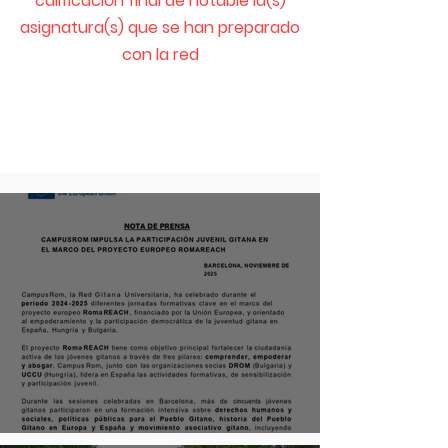
calificación final de notable la(s)
asignatura(s) que se han preparado
con la red
CampusRom en las
Redes
Noticias de CampusRom
NOTA DE PRENSA