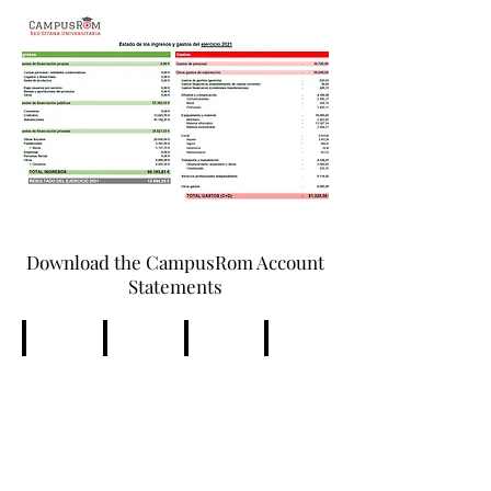
Download the CampusRom Account
Statements
2021
2020
2019
2018
Estado
Estado
Estado
Estado
de
de
de
de
Cuentas
Cuentas
Cuentas
Cuentas